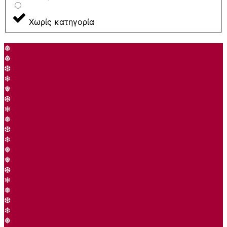
Χωρίς κατηγορία
❅
❅
❆
❄
❅
❆
❄
❅
❆
❄
❅
❅
❆
❄
❅
❆
❄
❅