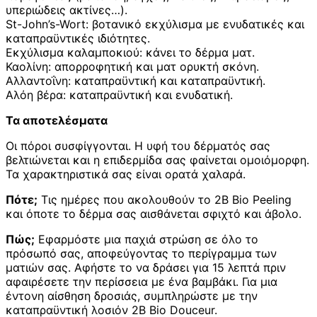
υπεριώδεις ακτίνες…).
St-John’s-Wort: βοτανικό εκχύλισμα με ενυδατικές και
καταπραϋντικές ιδιότητες.
Εκχύλισμα καλαμποκιού: κάνει το δέρμα ματ.
Καολίνη: απορροφητική και ματ ορυκτή σκόνη.
Αλλαντοΐνη: καταπραϋντική και καταπραϋντική.
Αλόη βέρα: καταπραϋντική και ενυδατική.
Τα αποτελέσματα
Οι πόροι συσφίγγονται. Η υφή του δέρματός σας
βελτιώνεται και η επιδερμίδα σας φαίνεται ομοιόμορφη.
Τα χαρακτηριστικά σας είναι ορατά χαλαρά.
Πότε;
Τις ημέρες που ακολουθούν το 2B Bio Peeling
και όποτε το δέρμα σας αισθάνεται σφιχτό και άβολο.
Πώς;
Εφαρμόστε μια παχιά στρώση σε όλο το
πρόσωπό σας, αποφεύγοντας το περίγραμμα των
ματιών σας. Αφήστε το να δράσει για 15 λεπτά πριν
αφαιρέσετε την περίσσεια με ένα βαμβάκι. Για μια
έντονη αίσθηση δροσιάς, συμπληρώστε με την
καταπραϋντική λοσιόν 2B Bio Douceur.